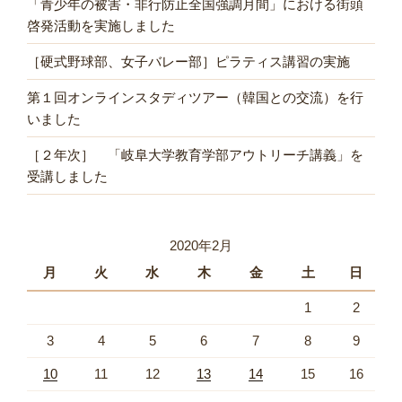
「青少年の被害・非行防止全国強調月間」における街頭
啓発活動を実施しました
［硬式野球部、女子バレー部］ピラティス講習の実施
第１回オンラインスタディツアー（韓国との交流）を行
いました
［２年次］ 「岐阜大学教育学部アウトリーチ講義」を
受講しました
2020年2月
月
火
水
木
金
土
日
1
2
3
4
5
6
7
8
9
10
11
12
13
14
15
16