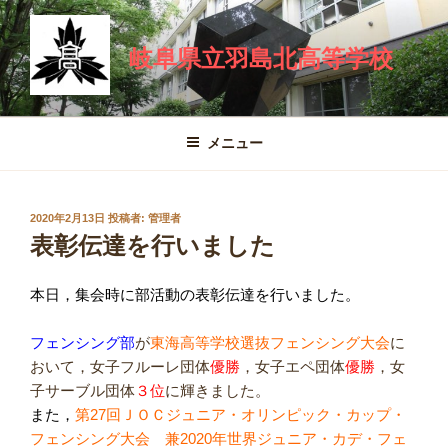
コ
ン
岐阜県立羽島北高等学校
テ
ン
ツ
へ
メニュー
ス
キ
ッ
投
2020年2月13日
投稿者:
管理者
プ
稿
表彰伝達を行いました
日:
本日，集会時に部活動の表彰伝達を行いました。
フェンシング部
が
東海高等学校選抜フェンシング大会
に
おいて，女子フルーレ団体
優勝
，女子エペ団体
優勝
，女
子サーブル団体
３位
に輝きました。
また，
第27回ＪＯＣジュニア・オリンピック・カップ・
フェンシング大会 兼2020年世界ジュニア・カデ・フェ