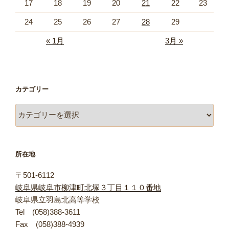
17
18
19
20
21
22
23
24
25
26
27
28
29
« 1月
3月 »
カテゴリー
カ
テ
ゴ
リ
所在地
ー
〒501-6112
岐阜県岐阜市柳津町北塚３丁目１１０番地
岐阜県立羽島北高等学校
Tel (058)388-3611
Fax (058)388-4939