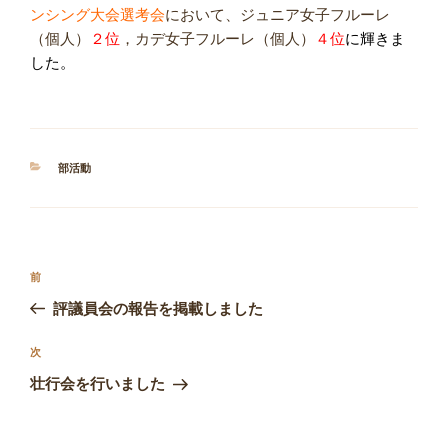
ンシング大会選考会
において、ジュニア女子フルーレ
（個人）
２位
，カデ女子フルーレ（個人）
４位
に輝きま
した。
カ
部活動
テ
ゴ
リ
ー
投
前
前
稿
の
評議員会の報告を掲載しました
ナ
投
ビ
稿
次
次
ゲ
の
壮行会を行いました
投
ー
稿
シ