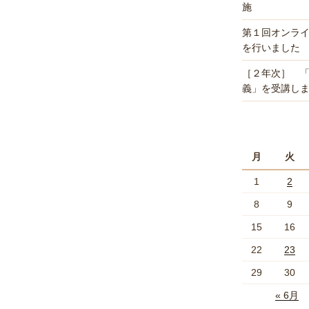
施
第１回オンラ
を行いました
［２年次］ 
義」を受講し
月
火
1
2
8
9
15
16
22
23
29
30
« 6月