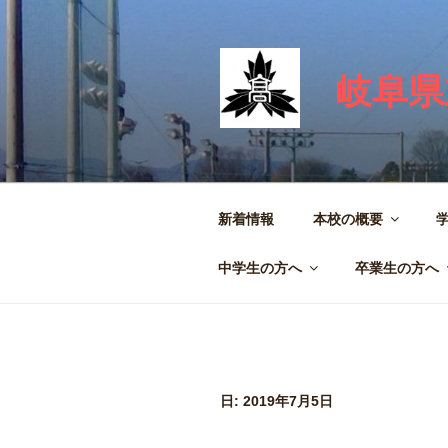
コ
ン
テ
岐阜県
ン
ツ
へ
ス
キ
ッ
新着情報
本校の概要
プ
中学生の方へ
卒業生の方へ
日:
2019年7月5日