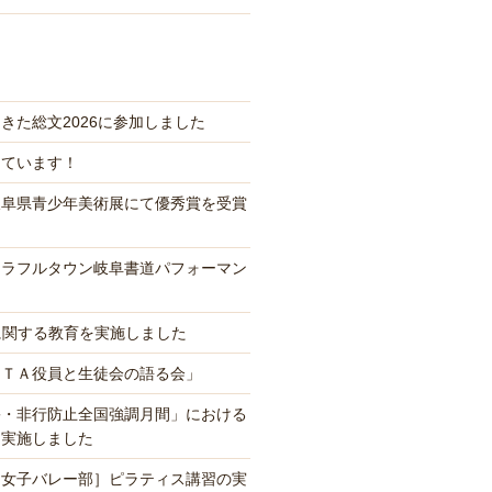
きた総文2026に参加しました
っています！
岐阜県青少年美術展にて優秀賞を受賞
カラフルタウン岐阜書道パフォーマン
に関する教育を実施しました
ＰＴＡ役員と生徒会の語る会」
害・非行防止全国強調月間」における
を実施しました
、女子バレー部］ピラティス講習の実