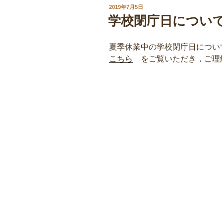
投
2019年7月5日
稿
学校閉庁日につい
日:
夏季休業中の学校閉庁日につい
こちら
をご覧いただき，ご理