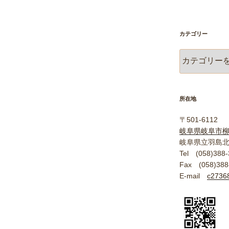
カテゴリー
カ
テ
ゴ
リ
ー
所在地
〒501-6112
岐阜県岐阜市
岐阜県立羽島
Tel (058)388-
Fax (058)388
E-mail
c27368