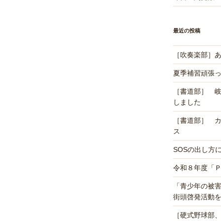
最近の投稿
［吹奏楽部］あ
夏季補習頑張
［書道部］ 
しました
［書道部］ 
ス
SOSの出し方
令和８年度「
「青少年の被
街頭啓発活動
［硬式野球部