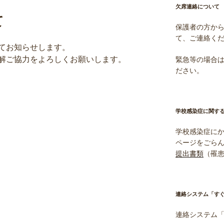
欠席連絡について
て
保護者の方か
て、ご連絡く
てお知らせします。
解ご協力をよろしくお願いします。
緊急等の場合は電
ださい。
学校感染症に関す
学校感染症に
ページをごら
提出書類
（罹
連絡システム「す
連絡システム