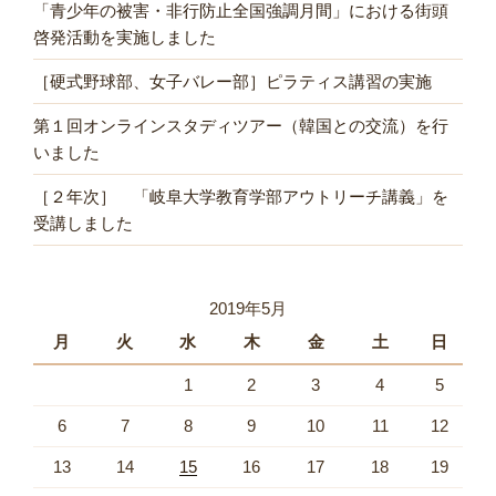
「青少年の被害・非行防止全国強調月間」における街頭
啓発活動を実施しました
［硬式野球部、女子バレー部］ピラティス講習の実施
第１回オンラインスタディツアー（韓国との交流）を行
いました
［２年次］ 「岐阜大学教育学部アウトリーチ講義」を
受講しました
2019年5月
月
火
水
木
金
土
日
1
2
3
4
5
6
7
8
9
10
11
12
13
14
15
16
17
18
19