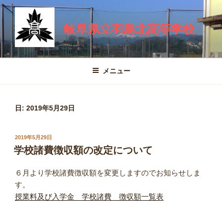
コ
ン
岐阜県立羽島北高等学校
テ
ン
ツ
へ
メニュー
ス
キ
ッ
日:
2019年5月29日
プ
投
2019年5月29日
稿
学校諸費徴収額の改定について
日:
６月より学校諸費徴収額を変更しますのでお知らせしま
す。
授業料及び入学金 学校諸費 徴収額一覧表