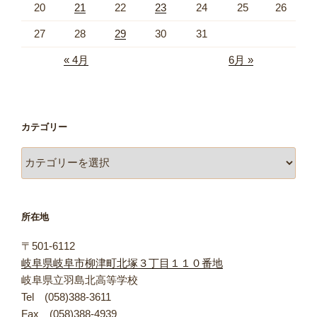
20
21
22
23
24
25
26
27
28
29
30
31
« 4月
6月 »
カテゴリー
カ
テ
ゴ
リ
所在地
ー
〒501-6112
岐阜県岐阜市柳津町北塚３丁目１１０番地
岐阜県立羽島北高等学校
Tel (058)388-3611
Fax (058)388-4939