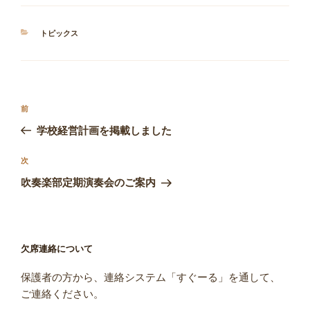
カ
トピックス
テ
ゴ
リ
ー
投
前
前
稿
の
学校経営計画を掲載しました
ナ
投
ビ
稿
次
次
ゲ
の
吹奏楽部定期演奏会のご案内
投
ー
稿
シ
ョ
欠席連絡について
ン
保護者の方から、連絡システム「すぐーる」を通して、
ご連絡ください。