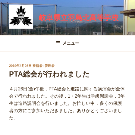
コ
ン
岐阜県立羽島北高等学校
テ
ン
ツ
へ
メニュー
ス
キ
ッ
投
2019年4月26日
投稿者:
管理者
プ
稿
PTA総会が行われました
日:
４月26日(金)午後，PTA総会と進路に関する講演会が全体
会で行われました。その後，1・2年生は学級懇談会，3年
生は進路説明会を行いました。お忙しい中，多くの保護
者の方にご参加いただきました。ありがとうございまし
た。