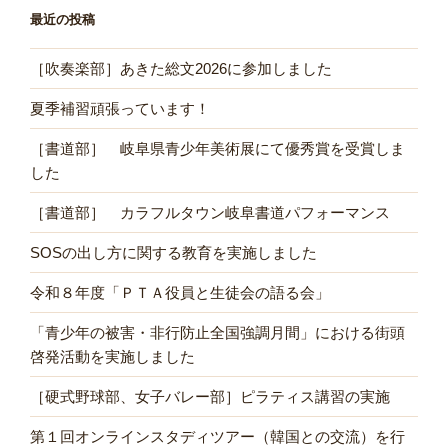
最近の投稿
［吹奏楽部］あきた総文2026に参加しました
夏季補習頑張っています！
［書道部］ 岐阜県青少年美術展にて優秀賞を受賞しま
した
［書道部］ カラフルタウン岐阜書道パフォーマンス
SOSの出し方に関する教育を実施しました
令和８年度「ＰＴＡ役員と生徒会の語る会」
「青少年の被害・非行防止全国強調月間」における街頭
啓発活動を実施しました
［硬式野球部、女子バレー部］ピラティス講習の実施
第１回オンラインスタディツアー（韓国との交流）を行