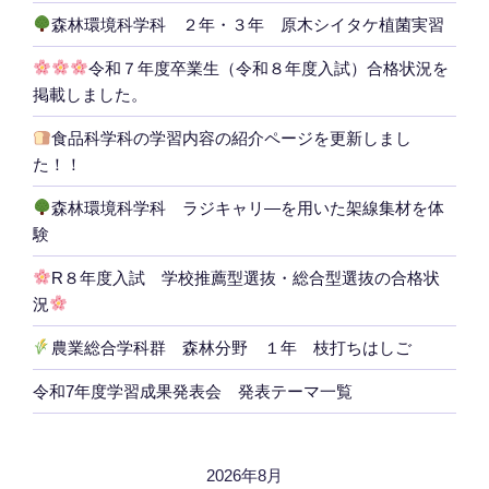
森林環境科学科 ２年・３年 原木シイタケ植菌実習
令和７年度卒業生（令和８年度入試）合格状況を
掲載しました。
食品科学科の学習内容の紹介ページを更新しまし
た！！
森林環境科学科 ラジキャリ―を用いた架線集材を体
験
R８年度入試 学校推薦型選抜・総合型選抜の合格状
況
農業総合学科群 森林分野 １年 枝打ちはしご
令和7年度学習成果発表会 発表テーマ一覧
2026年8月