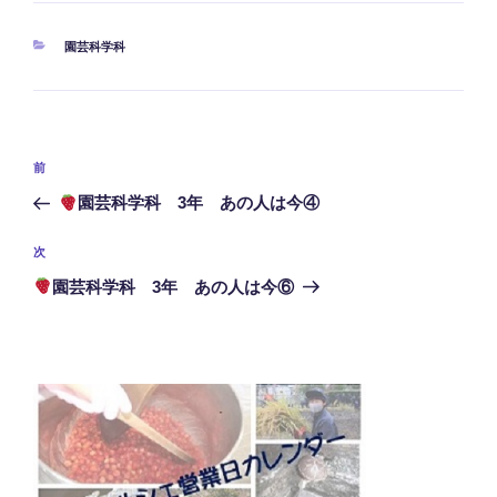
カ
園芸科学科
テ
ゴ
リ
ー
投
前
前
稿
の
園芸科学科 3年 あの人は今④
ナ
投
ビ
稿
次
次
ゲ
の
園芸科学科 3年 あの人は今⑥
投
ー
稿
シ
ョ
ン