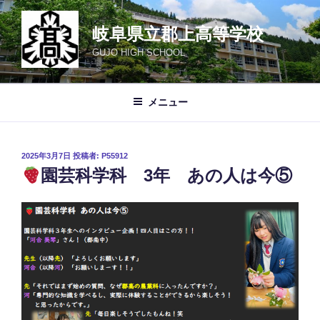
コ
ン
岐阜県立郡上高等学校
テ
GUJO HIGH SCHOOL
ン
ツ
へ
メニュー
ス
キ
ッ
投
2025年3月7日
投稿者:
P55912
プ
稿
園芸科学科 3年 あの人は今⑤
日: