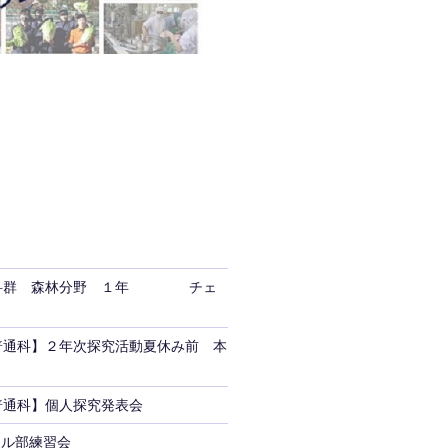
学科群 森林分野 １年 チェ
09【普通科】２年次探究活動夏休み前 本
25【普通科】個人探究発表会
ール部練習会