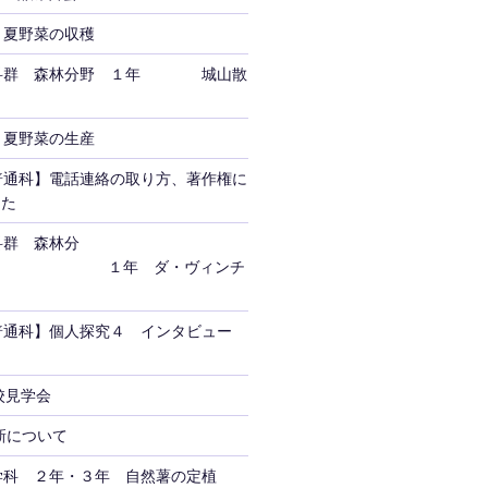
 夏野菜の収穫
科群 森林分野 １年 城山散
 夏野菜の生産
04【普通科】電話連絡の取り方、著作権に
した
科群 森林分
年 ダ・ヴィンチ
20【普通科】個人探究４ インタビュー
校見学会
新について
学科 ２年・３年 自然薯の定植