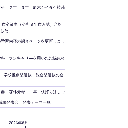
学科 ２年・３年 原木シイタケ植菌
年度卒業生（令和８年度入試）合格
ました。
の学習内容の紹介ページを更新しまし
学科 ラジキャリ―を用いた架線集材
試 学校推薦型選抜・総合型選抜の合
科群 森林分野 １年 枝打ちはしご
成果発表会 発表テーマ一覧
2026年8月