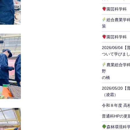
園芸科学科
総合農業学
策
園芸科学科
2026/06/
ついて学びま
農業総合学
野 １
の橋
2026/05/
（凌霜）
令和８年度 高
普通科HPの更
森林環境科