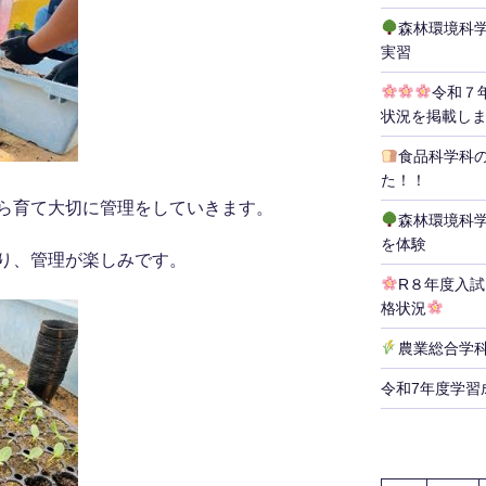
森林環境科
実習
令和７
状況を掲載し
食品科学科
た！！
ら育て大切に管理をしていきます。
森林環境科
を体験
り、管理が楽しみです。
R８年度入
格状況
農業総合学
令和7年度学習