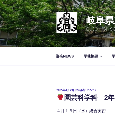
コ
ン
テ
岐阜県
ン
ツ
GUJO HIGH S
へ
ス
キ
ッ
郡高NEWS
学校概要
プ
投
2025年4月23日
投稿者:
P55912
稿
園芸科学科 2
日:
４月１６日（水）総合実習