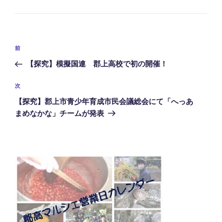
テ
ゴ
リ
ー
投
前
前
稿
の
【探究】模擬国連 郡上高校で初の開催！
ナ
投
ビ
稿
次
次
ゲ
の
【探究】郡上市青少年育成市民会議総会にて「へっあ
投
ー
まめなかな」チームが発表
稿
シ
ョ
ン