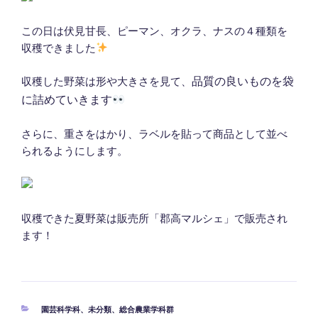
この日は伏見甘長、ピーマン、オクラ、ナスの４種類を
収穫できました
収穫した野菜は形や大きさを見て、
品質の良いものを袋
に詰めていきます
さらに、重さをはかり、ラベルを貼って商品として並べ
られるようにします。
収穫できた夏野菜は販売所「郡高マルシェ」で販売され
ます！
カ
園芸科学科
、
未分類
、
総合農業学科群