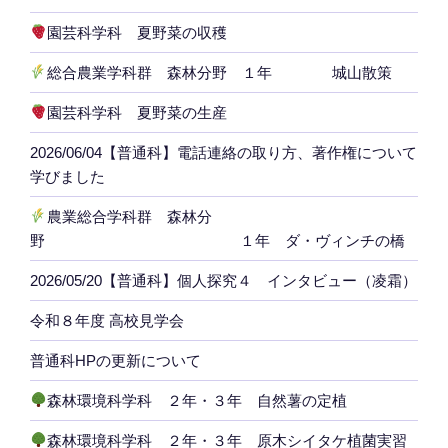
園芸科学科 夏野菜の収穫
総合農業学科群 森林分野 １年 城山散策
園芸科学科 夏野菜の生産
2026/06/04【普通科】電話連絡の取り方、著作権について
学びました
農業総合学科群 森林分
野 １年 ダ・ヴィンチの橋
2026/05/20【普通科】個人探究４ インタビュー（凌霜）
令和８年度 高校見学会
普通科HPの更新について
森林環境科学科 ２年・３年 自然薯の定植
森林環境科学科 ２年・３年 原木シイタケ植菌実習