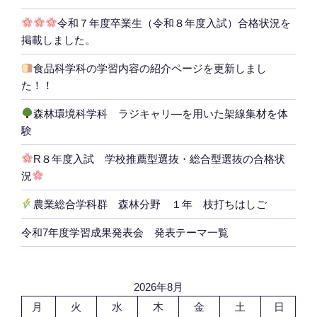
令和７年度卒業生（令和８年度入試）合格状況を
掲載しました。
食品科学科の学習内容の紹介ページを更新しまし
た！！
森林環境科学科 ラジキャリ―を用いた架線集材を体
験
R８年度入試 学校推薦型選抜・総合型選抜の合格状
況
農業総合学科群 森林分野 １年 枝打ちはしご
令和7年度学習成果発表会 発表テーマ一覧
2026年8月
月
火
水
木
金
土
日