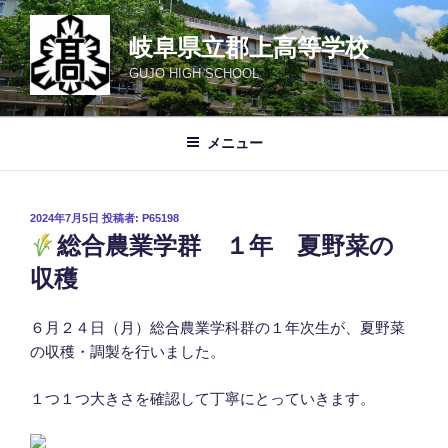
コ
ン
岐阜県立郡上高等学校
テ
GUJO HIGH SCHOOL
ン
ツ
へ
メニュー
ス
キ
ッ
投
2024年7月5日
投稿者:
P65198
プ
稿
総合農業学群 １年 夏野菜の
日:
収穫
６月２４日（月）総合農業学科群の１年次生が、夏野菜
の収穫・調製を行いました。
１つ１つ大きさを確認して丁寧にとっていきます。