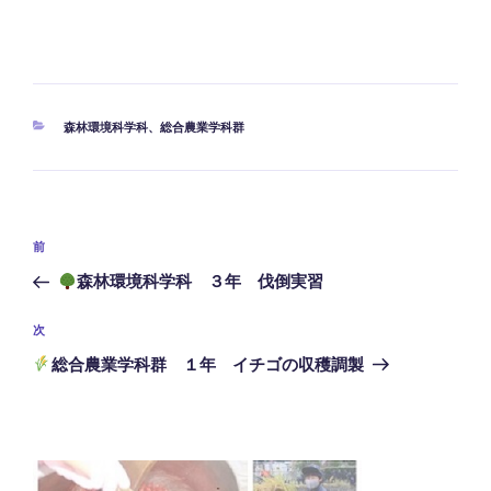
カ
森林環境科学科
、
総合農業学科群
テ
ゴ
リ
ー
投
前
前
稿
の
森林環境科学科 ３年 伐倒実習
ナ
投
ビ
稿
次
次
ゲ
の
総合農業学科群 １年 イチゴの収穫調製
投
ー
稿
シ
ョ
ン