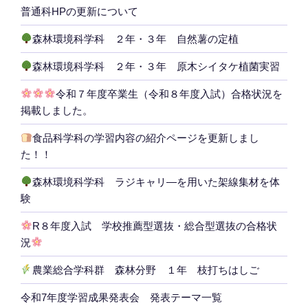
普通科HPの更新について
森林環境科学科 ２年・３年 自然薯の定植
森林環境科学科 ２年・３年 原木シイタケ植菌実習
令和７年度卒業生（令和８年度入試）合格状況を
掲載しました。
食品科学科の学習内容の紹介ページを更新しまし
た！！
森林環境科学科 ラジキャリ―を用いた架線集材を体
験
R８年度入試 学校推薦型選抜・総合型選抜の合格状
況
農業総合学科群 森林分野 １年 枝打ちはしご
令和7年度学習成果発表会 発表テーマ一覧