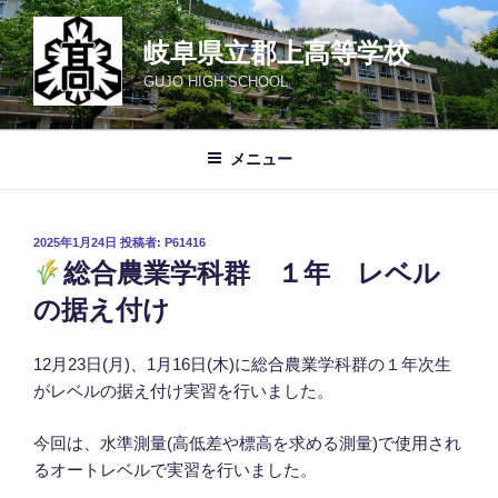
コ
ン
岐阜県立郡上高等学校
テ
GUJO HIGH SCHOOL
ン
ツ
へ
メニュー
ス
キ
ッ
投
2025年1月24日
投稿者:
P61416
プ
稿
総合農業学科群 １年 レベル
日:
の据え付け
12月23日(月)、1月16日(木)に総合農業学科群の１年次生
がレベルの据え付け実習を行いました。
今回は、水準測量(高低差や標高を求める測量)で使用され
るオートレベルで実習を行いました。