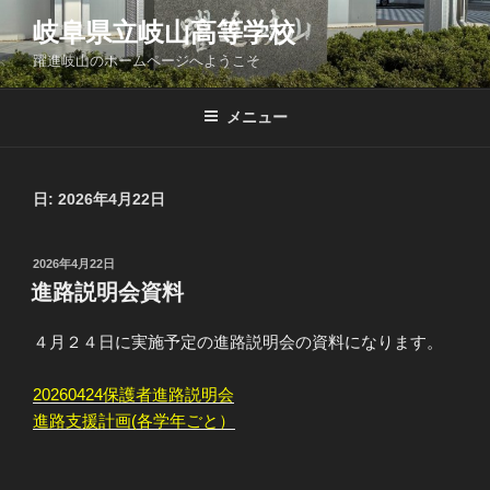
コ
岐阜県立岐山高等学校
ン
躍進岐山のホームページへようこそ
テ
ン
ツ
メニュー
へ
ス
キ
日:
2026年4月22日
ッ
プ
投
2026年4月22日
稿
進路説明会資料
日:
４月２４日に実施予定の進路説明会の資料になります。
20260424保護者進路説明会
進路支援計画(各学年ごと）