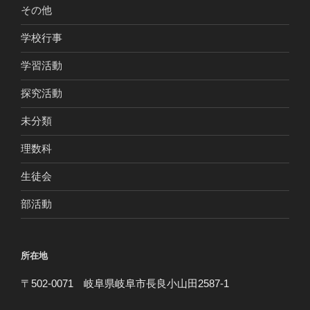
その他
学校行事
学習活動
探究活動
未分類
理数科
生徒会
部活動
所在地
〒502-0071 岐阜県岐阜市長良小山田2587-1