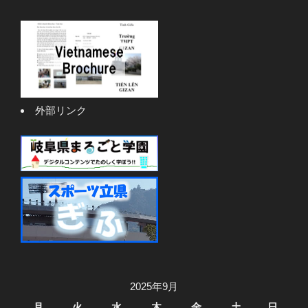
外部リンク
2025年9月
月
火
水
木
金
土
日