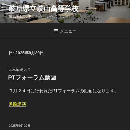
コ
岐阜県立岐山高等学校
ン
躍進岐山のホームページへようこそ
テ
ン
ツ
メニュー
へ
ス
キ
日:
2025年9月29日
ッ
プ
投
2025年9月29日
稿
PTフォーラム動画
日:
９月２４日に行われたPTフォーラムの動画になります。
進路講演
投
2025年9月29日