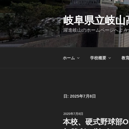
コ
ン
テ
岐阜県立岐山
ン
躍進岐山のホームページへよう
ツ
へ
ス
キ
ホーム
学校概要
教
ッ
プ
日:
2025年7月8日
投
2025年7月8日
稿
本校、硬式野球部
日: