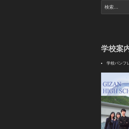
検
索:
学校案
学校パンフ