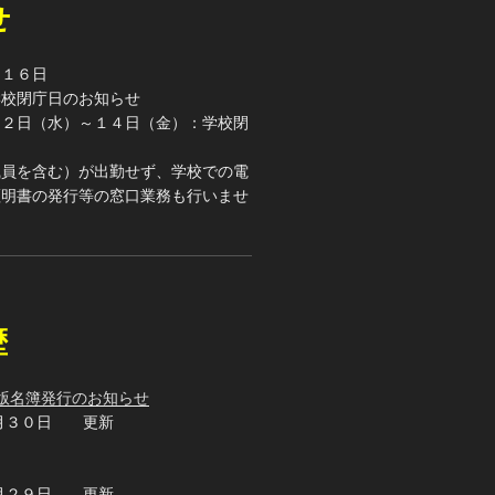
せ
月１６日
学校閉庁日のお知らせ
１２日（水）～１４日（金）：学校閉
職員を含む）が出勤せず、学校での電
証明書の発行等の窓口業務も行いませ
歴
版名簿発行のお知らせ
月３０日 更新
月２９日 更新