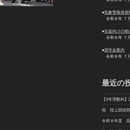
●
気象警報発表
令和８年 ７
●
生徒向けの校
令和８年 ７
●
奨学金案内
令和８年 ７
最近の
【3年理数科】
祝 陸上競技
令和８年度 