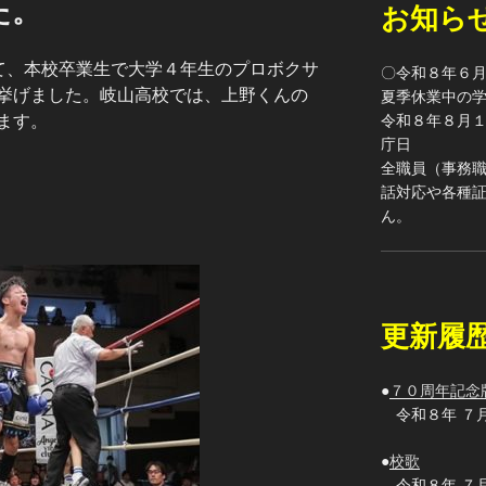
た。
お知ら
にて、本校卒業生で大学４年生のプロボクサ
〇令和８年６
挙げました。岐山高校では、上野くんの
夏季休業中の
令和８年８月
ます。
庁日
全職員（事務
話対応や各種
ん。
更新履
●
７０周年記念
令和８年 ７
●
校歌
令和８年 ７