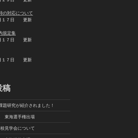
時の対応について
月１７日 更新
内規定集
月１７日 更新
月１７日 更新
投稿
課題研究が紹介されました！
部 東海選手権出場
高校見学会について