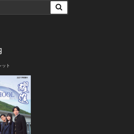
検
索
内
レット