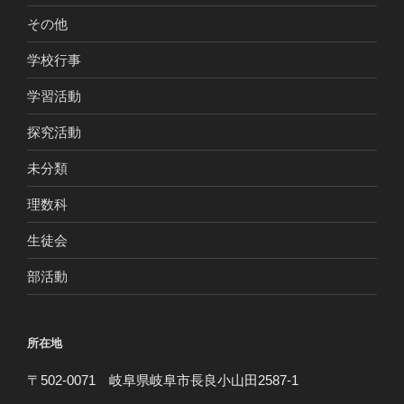
その他
学校行事
学習活動
探究活動
未分類
理数科
生徒会
部活動
所在地
〒502-0071 岐阜県岐阜市長良小山田2587-1