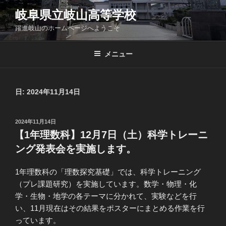
コ
岐阜県立岐山高等学校
ン
躍進岐山のホームページへようこそ
テ
ン
ツ
メニュー
へ
ス
キ
日:
2024年11月14日
ッ
プ
投
2024年11月14日
稿
【1年理数科】12月7日（土）科学トレーニ
日:
ング発表会を実施します。
1年理数科の「理数探究基礎」では、科学トレーニング
（プレ課題研究）を実施しています。数学・物理・化
学・生物・地学の各テーマに分かれて、実験などを行
い、11月現在はその結果をポスターにまとめる作業を行
っています。