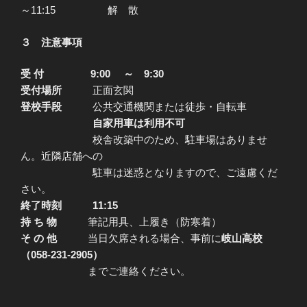
～11:15 解 散
３ 注意事項
受 付 9:00 ～ 9:30
受付場所
正面玄関
登校手段
公共交通機関または徒歩・自転車
自家用車は利用不可
校舎改築中のため、駐車場はありませ
ん。近隣店舗への
駐車は迷惑となりますので、ご遠慮くだ
さい。
終了時刻 11:15
持 ち 物
筆記用具、上履き（防寒着）
そ の 他
当日欠席される場合、事前に
岐山高校
（058-231-2905）
までご連絡ください。