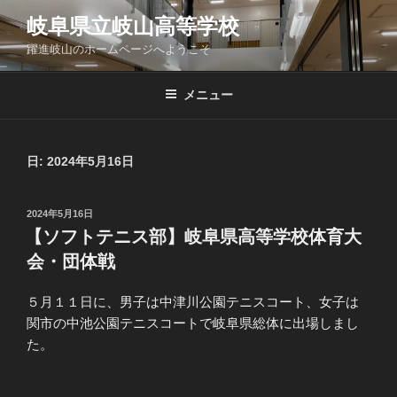
コ
岐阜県立岐山高等学校
ン
躍進岐山のホームページへようこそ
テ
ン
ツ
メニュー
へ
ス
キ
日:
2024年5月16日
ッ
プ
投
2024年5月16日
稿
【ソフトテニス部】岐阜県高等学校体育大
日:
会・団体戦
５月１１日に、男子は中津川公園テニスコート、女子は
関市の中池公園テニスコートで岐阜県総体に出場しまし
た。