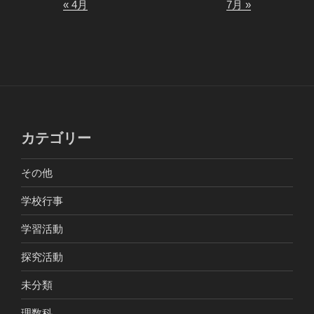
« 4月
7月 »
カテゴリー
その他
学校行事
学習活動
探究活動
未分類
理数科