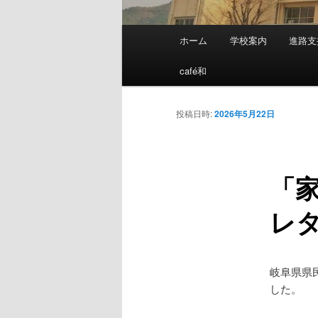
メ
ホーム
学校案内
進路支
メ
イ
ン
café和
イ
メ
ニ
ン
投稿日時:
2026年5月22日
ュ
ー
コ
「
ン
レ
テ
ン
岐阜県県
ツ
した。