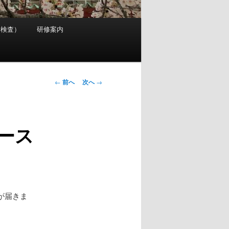
考検査）
研修案内
投
←
前へ
次へ
→
稿
ナ
ビ
ース
ゲ
ー
シ
ョ
ン
が届きま