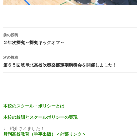
投
前の投稿
稿
２年次探究～探究キックオフ～
ナ
次の投稿
ビ
第６５回岐阜北高校吹奏楽部定期演奏会を開催しました！
ゲ
ー
シ
本校のスクール・ポリシーとは
ョ
本校の校訓とスクールポリシーの実現
ン
↓ 紹介されました！
月刊高校教育（学事出版）＜外部リンク＞