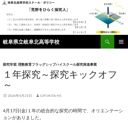
検
岐阜県立岐阜北高等学校
索
コ
メインメ
ン
ニュー
テ
ン
探究学習
,
理数教育フラッグシップハイスクール探究推進事業
ツ
１年探究～探究キックオフ
へ
～
ス
キ
ッ
2026年4月21日
GIFUKITA-HS
プ
4月17日(金)１年の総合的な探究の時間で、オリエンテーシ
ョンがありました。