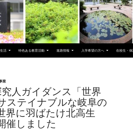
生活
特色ある教育活動
進路情報
入学希望の方へ
在校生・保
事業
探究人ガイダンス「世界
サステイナブルな岐阜の
世界に羽ばたけ北高生
開催しました