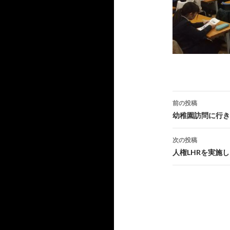
投
前の投稿
稿
幼稚園訪問に行き
ナ
次の投稿
ビ
人権LHRを実施
ゲ
ー
シ
ョ