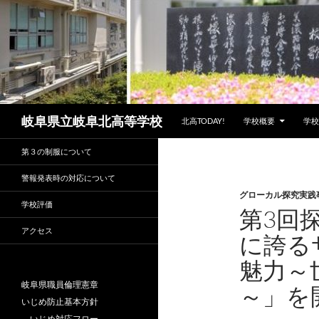
コンテンツへスキップ
検
岐阜県立岐阜北高等学校
北高TODAY!
学校概要
学校
索
第３の制服について
警報発表時の対応について
グローカル探究実践
学校評価
第3回
アクセス
に誇る
魅力～
岐阜県職員倫理憲章
～」を
いじめ防止基本方針
いじめ対応フロー