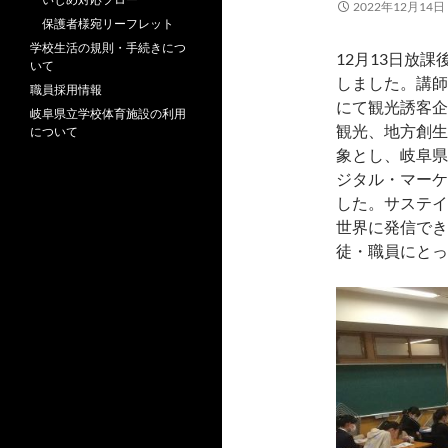
2022年12月14日
保護者様宛リーフレット
学校生活の規則・手続きにつ
12月13日放
いて
しました。講師
職員採用情報
にて観光誘客企
岐阜県立学校体育施設の利用
観光、地方創生
について
象とし、岐阜県
ジタル・マーケ
した。サステイ
世界に発信でき
徒・職員にとっ