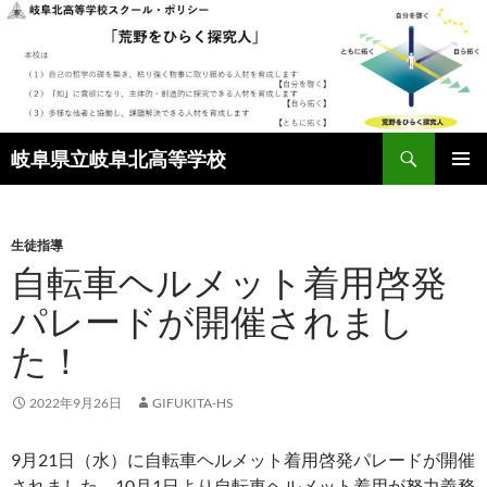
検
岐阜県立岐阜北高等学校
索
コ
メインメ
ン
ニュー
テ
ン
生徒指導
ツ
自転車ヘルメット着用啓発
へ
パレードが開催されまし
ス
キ
た！
ッ
プ
2022年9月26日
GIFUKITA-HS
9月21日（水）に自転車ヘルメット着用啓発パレードが開催
されました。10月1日より自転車ヘルメット着用が努力義務