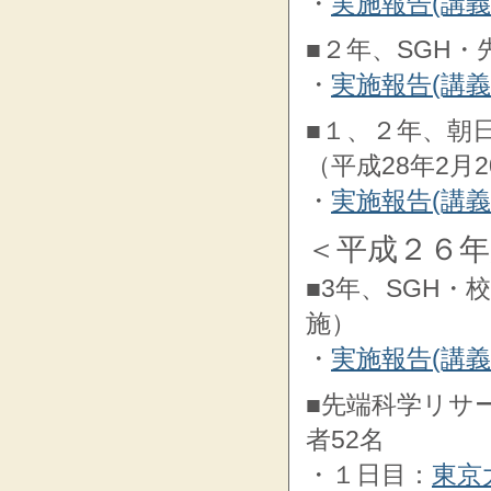
・
実施報告(講
■２年、SGH・
・
実施報告(講
■１、２年、朝
（平成28年2月
・
実施報告(講
＜平成２６年
■3年、SGH・
施）
・
実施報告(講
■先端科学リサー
者52名
・１日目：
東京