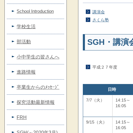
School Introduction
講演会
さくら塾
学校生活
SGH・講演
部活動
小中学生の皆さんへ
平成２７年度
進路情報
卒業生からのﾒｯｾｰｼﾞ
日時
7/7（火）
14:15～
探究活動最新情報
16:05
FRH
9/15（火）
14:15～
16:05
SGH(～2020年3月)