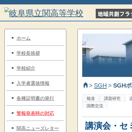
ホーム
学校長挨拶
学校紹介
入学者選抜情報
>
SGH
>
SGH
各種証明書の発行
報道
課題研究
国際交流
警報発表時の対応
講演会・セ
関高ニューズレター