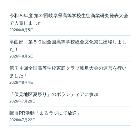
リ
ー
令和８年度 第32回岐阜県高等学校生徒商業研究発表大会
で入賞しました
2026年8月5日
箏曲部 第５０回全国高等学校総合文化祭に出場しまし
た！
2026年8月5日
第７４回全国高等学校家庭クラブ岐阜大会の運営を行い
ました！
2026年8月4日
「伏見地区夏祭り」のボランティアに参加
2026年7月29日
献血PR活動「まるラジにて放送」
2026年7月22日