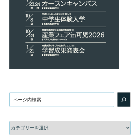
検
索
カ
テ
ゴ