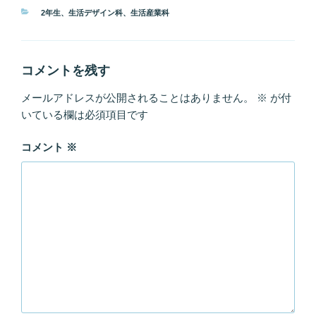
カ
2年生
、
生活デザイン科
、
生活産業科
テ
ゴ
リ
ー
コメントを残す
メールアドレスが公開されることはありません。
※
が付
いている欄は必須項目です
コメント
※