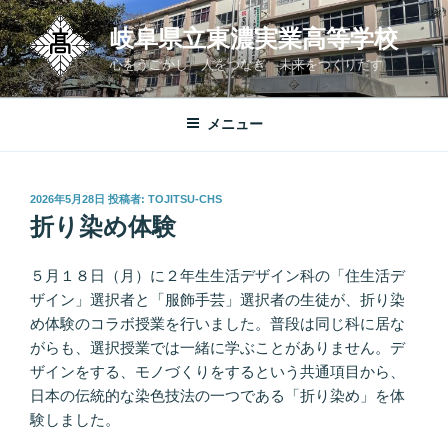
コ
岐阜県立東濃実業高等学校
ン
テ
心をうごかし 人をつなぎ 未来をつくりだす
ン
ツ
メニュー
へ
ス
キ
投
2026年5月28日
投稿者:
TOJITSU-CHS
ッ
稿
折り染め体験
プ
日:
５月１８日（月）に２年生生活デザイン科の「住生活デ
ザイン」選択者と「服飾手芸」選択者の生徒が、折り染
め体験のコラボ授業を行いました。普段は同じ科に居な
がらも、選択授業では一緒に学ぶことがありません。デ
ザインをする、モノづくりをするという共通項目から、
日本の伝統的な染色技法の一つである「折り染め」を体
験しました。