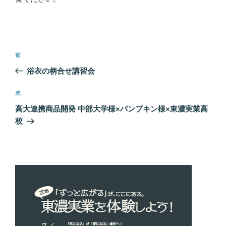
投
前
前
稿
の
浴衣の柄合せ講習会
ナ
投
ビ
稿
次
次
ゲ
の
高大連携商品開発 中部大学様×パンプキン様×東濃実業高
投
ー
校
稿
シ
ョ
ン