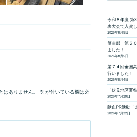
ゴ
リ
ー
令和８年度 第
表大会で入賞
2026年8月5日
箏曲部 第５
ました！
2026年8月5日
第７４回全国
行いました！
2026年8月4日
「伏見地区夏
とはありません。
※
が付いている欄は必
2026年7月29日
献血PR活動「
2026年7月22日