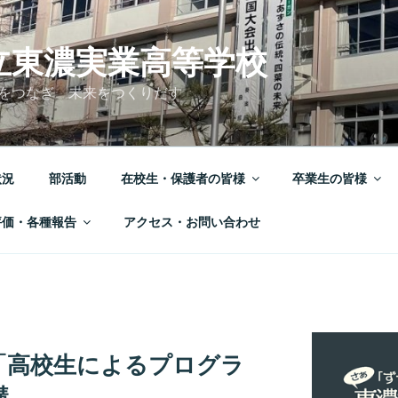
立東濃実業高等学校
をつなぎ 未来をつくりだす
状況
部活動
在校生・保護者の皆様
卒業生の皆様
評価・各種報告
アクセス・お問い合わせ
「高校生によるプログラ
講