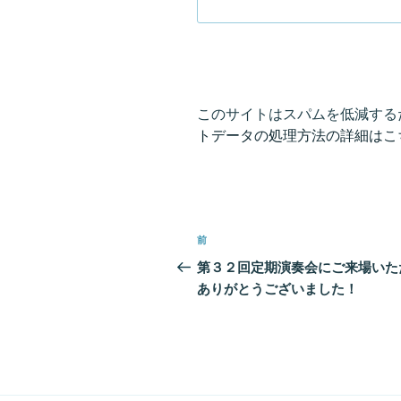
このサイトはスパムを低減するため
トデータの処理方法の詳細はこ
投
前
前
稿
の
第３２回定期演奏会にご来場いた
投
ありがとうございました！
ナ
稿
ビ
ゲ
ー