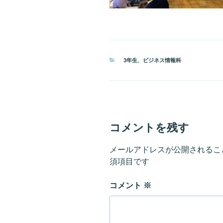
カ
3年生
、
ビジネス情報科
テ
ゴ
リ
ー
コメントを残す
メールアドレスが公開されるこ
須項目です
コメント
※