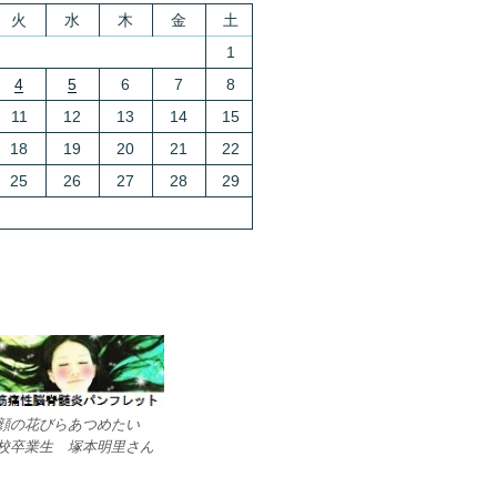
火
水
木
金
土
1
4
5
6
7
8
11
12
13
14
15
18
19
20
21
22
25
26
27
28
29
顔の花びらあつめたい
校卒業生 塚本明里さん