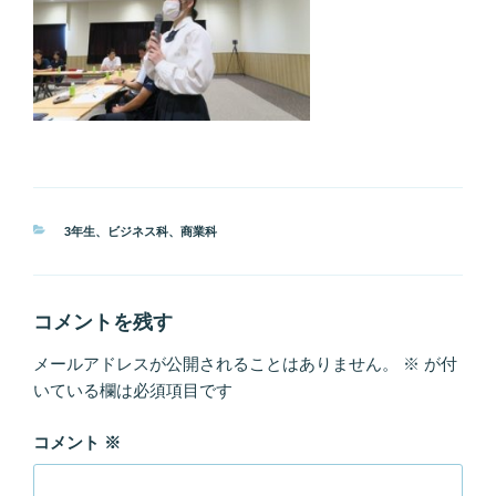
カ
3年生
、
ビジネス科
、
商業科
テ
ゴ
リ
ー
コメントを残す
メールアドレスが公開されることはありません。
※
が付
いている欄は必須項目です
コメント
※