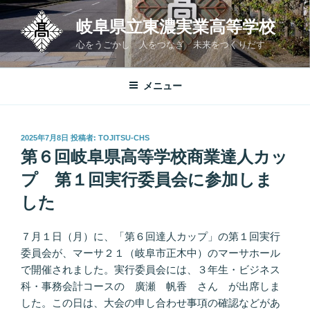
コ
岐阜県立東濃実業高等学校
ン
テ
心をうごかし 人をつなぎ 未来をつくりだす
ン
ツ
メニュー
へ
ス
キ
投
2025年7月8日
投稿者:
TOJITSU-CHS
ッ
稿
第６回岐阜県高等学校商業達人カッ
プ
日:
プ 第１回実行委員会に参加しま
した
７月１日（月）に、「第６回達人カップ」の第１回実行
委員会が、マーサ２１（岐阜市正木中）のマーサホール
で開催されました。実行委員会には、３年生・ビジネス
科・事務会計コースの 廣瀬 帆香 さん が出席しま
した。この日は、大会の申し合わせ事項の確認などがあ