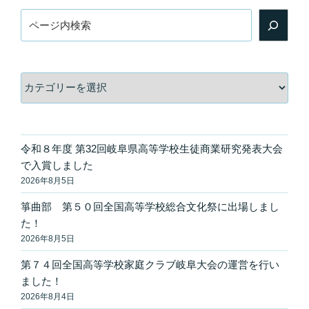
検
索
カ
テ
ゴ
リ
ー
令和８年度 第32回岐阜県高等学校生徒商業研究発表大会
で入賞しました
2026年8月5日
箏曲部 第５０回全国高等学校総合文化祭に出場しまし
た！
2026年8月5日
第７４回全国高等学校家庭クラブ岐阜大会の運営を行い
ました！
2026年8月4日