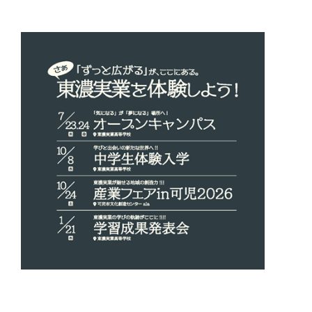
稿
シ
ョ
ン