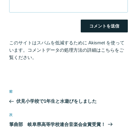
このサイトはスパムを低減するために Akismet を使って
います。
コメントデータの処理方法の詳細はこちらをご
覧ください
。
投
前
前
稿
の
伏見小学校で1年生と水遊びをしました
ナ
投
ビ
稿
次
次
ゲ
の
箏曲部 岐阜県高等学校連合音楽会金賞受賞！
投
ー