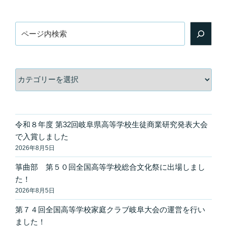
検
索
カ
テ
ゴ
リ
ー
令和８年度 第32回岐阜県高等学校生徒商業研究発表大会
で入賞しました
2026年8月5日
箏曲部 第５０回全国高等学校総合文化祭に出場しまし
た！
2026年8月5日
第７４回全国高等学校家庭クラブ岐阜大会の運営を行い
ました！