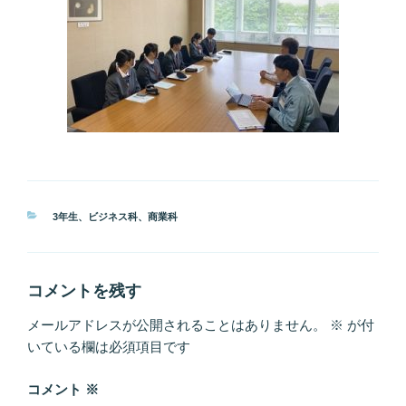
カ
3年生
、
ビジネス科
、
商業科
テ
ゴ
リ
ー
コメントを残す
メールアドレスが公開されることはありません。
※
が付
いている欄は必須項目です
コメント
※