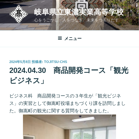
コ
岐阜県立東濃実業高等学校
ン
テ
心をうごかし 人をつなぎ 未来をつくりだす
ン
ツ
メニュー
へ
ス
キ
投
2024年5月8日
投稿者:
TOJITSU-CHS
ッ
稿
2024.04.30 商品開発コース「観光
プ
日:
ビジネス」
ビジネス科 商品開発コースの３年生が「観光ビジネ
ス」の実習として御嵩町役場まちづくり課を訪問しまし
た。御嵩町の観光に関する質問をしてきました。