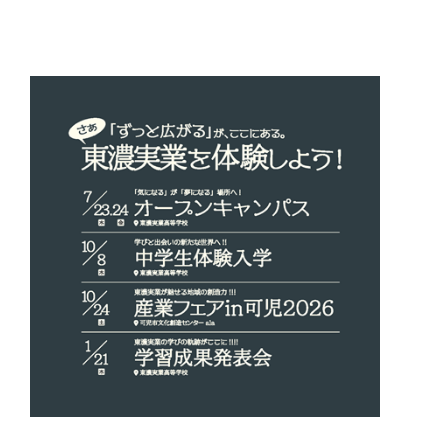
投
ー
稿
シ
ョ
ン