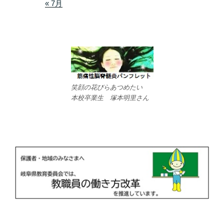
« 7月
笑顔の花びらあつめたい
本校卒業生 塚本明里さん