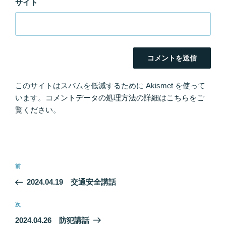
サイト
このサイトはスパムを低減するために Akismet を使って
います。
コメントデータの処理方法の詳細はこちらをご
覧ください
。
投
前
前
稿
の
2024.04.19 交通安全講話
ナ
投
ビ
稿
次
次
ゲ
の
2024.04.26 防犯講話