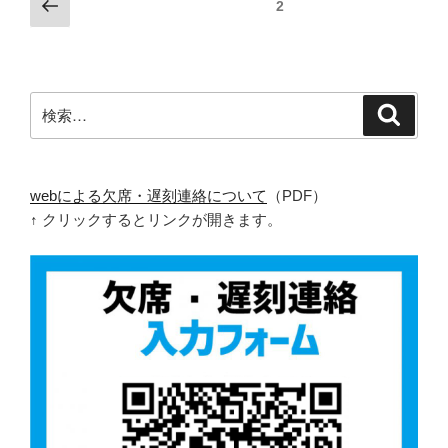
投
前
固定ページ
2
の
稿
ペ
ナ
ー
ビ
ジ
検
検
ゲ
索
索:
ー
シ
ョ
webによる欠席・遅刻連絡について
（PDF）
↑ クリックするとリンクが開きます。
ン