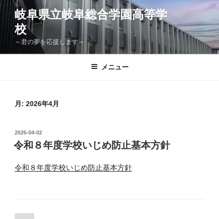
コ
岐阜県立岐阜総合学園高等学
ン
校
テ
ン
～君の夢を応援します～
ツ
へ
メニュー
ス
キ
ッ
月:
2026年4月
プ
投
2026-04-02
稿
令和８年度学校いじめ防止基本方針
日:
令和８年度学校いじめ防止基本方針