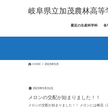
コ
ナ
ン
ビ
岐阜県立加茂農林高等
テ
ゲ
ン
ー
最近の生産科学科
各
ツ
シ
へ
ョ
ス
ン
キ
に
ッ
移
プ
動
HOME
2023年5月
2023年5月31日
メロンの交配が始まりました！！
メロンの交配が始まりました！！ メロンには雌花（