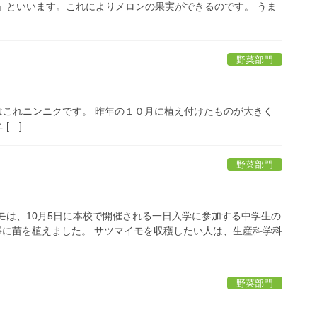
」といいます。これによりメロンの果実ができるのです。 うま
野菜部門
これニンニクです。 昨年の１０月に植え付けたものが大きく
[…]
野菜部門
モは、10月5日に本校で開催される一日入学に参加する中学生の
寧に苗を植えました。 サツマイモを収穫したい人は、生産科学科
野菜部門