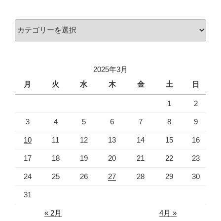
カ
イ
カ
ブ
テ
ゴ
リ
2025年3月
ー
月
火
水
木
金
土
日
1
2
3
4
5
6
7
8
9
10
11
12
13
14
15
16
17
18
19
20
21
22
23
24
25
26
27
28
29
30
31
« 2月
4月 »