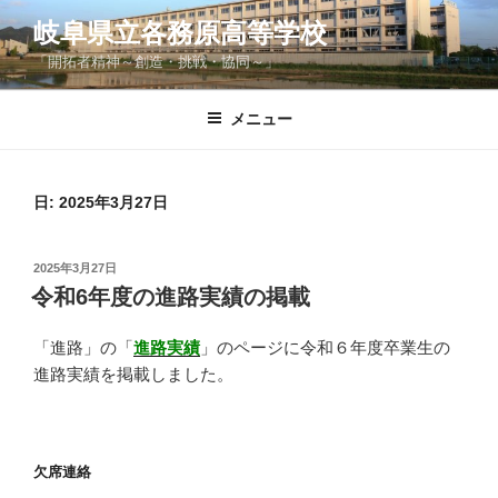
コ
岐阜県立各務原高等学校
ン
「開拓者精神～創造・挑戦・協同～」
テ
ン
ツ
メニュー
へ
ス
キ
日:
2025年3月27日
ッ
プ
投
2025年3月27日
稿
令和6年度の進路実績の掲載
日:
「進路」の「
進路実績
」のページに令和６年度卒業生の
進路実績を掲載しました。
欠席連絡