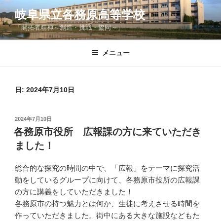
コ
岐阜県立各務原高等学校
ン
「開拓者精神～創造・挑戦・協同～」
テ
ン
ツ
メニュー
へ
ス
キ
日:
2024年7月10日
ッ
プ
投
2024年7月10日
稿
各務原市役所 広報課の方に来ていただき
日:
ました！
総合的な探究の時間の中で、「広報」をテーマに探究活
動をしているグループに向けて、各務原市役所の広報課
の方に講義をしていただきました！
各務原市の持つ魅力とは何か、生徒に考えさせる時間を
作っていただきました。街中にある大きな施設などもた