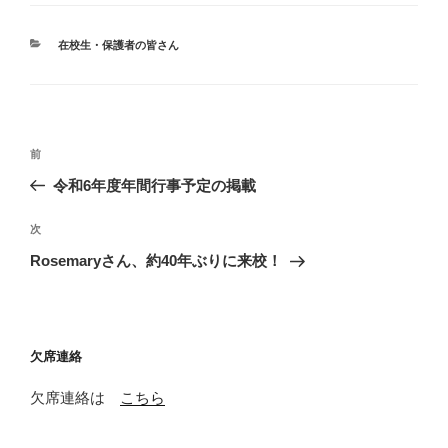
カ
在校生・保護者の皆さん
テ
ゴ
リ
ー
投
前
前
稿
の
令和6年度年間行事予定の掲載
ナ
投
ビ
稿
次
次
ゲ
の
Rosemaryさん、約40年ぶりに来校！
投
ー
稿
シ
ョ
欠席連絡
ン
欠席連絡は
こちら