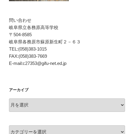
問い合わせ
岐阜県立各務原高等学校
〒504-8585
岐阜県各務原市蘇原新生町２－６３
TEL:(058)383-1015
FAX:(058)383-7669
E-mail:c27353@gifu-net.ed.jp
アーカイブ
ア
ー
カ
イ
カ
ブ