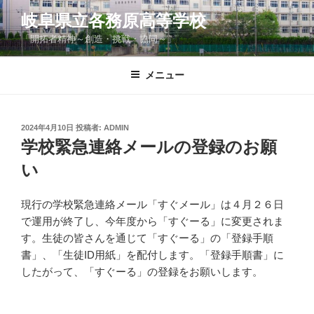
コ
岐阜県立各務原高等学校
ン
「開拓者精神～創造・挑戦・協同～」
テ
ン
ツ
メニュー
へ
ス
キ
投
2024年4月10日
投稿者:
ADMIN
稿
ッ
学校緊急連絡メールの登録のお願
日:
プ
い
現行の学校緊急連絡メール「すぐメール」は４月２６日
で運用が終了し、今年度から「すぐーる」に変更されま
す。生徒の皆さんを通じて「すぐーる」の「登録手順
書」、「生徒ID用紙」を配付します。「登録手順書」に
したがって、「すぐーる」の登録をお願いします。