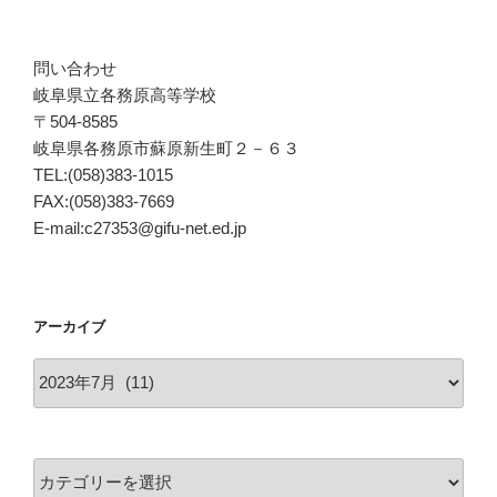
問い合わせ
岐阜県立各務原高等学校
〒504-8585
岐阜県各務原市蘇原新生町２－６３
TEL:(058)383-1015
FAX:(058)383-7669
E-mail:c27353@gifu-net.ed.jp
アーカイブ
ア
ー
カ
イ
カ
ブ
テ