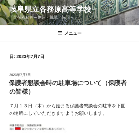
コ
岐阜県立各務原高等学校
ン
「開拓者精神～創造・挑戦・協同～」
テ
ン
ツ
メニュー
へ
ス
キ
日:
2023年7月7日
ッ
プ
投
2023年7月7日
稿
保護者懇談会時の駐車場について（保護者
日:
の皆様）
７月１３日（木）から始まる保護者懇談会の駐車を下図
の場所にしていただきますようお願いします。