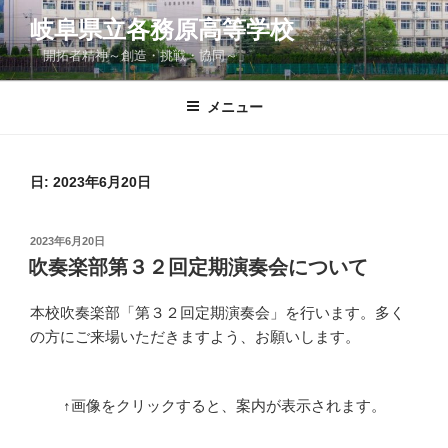
コ
岐阜県立各務原高等学校
ン
「開拓者精神～創造・挑戦・協同～」
テ
ン
ツ
メニュー
へ
ス
キ
日:
2023年6月20日
ッ
プ
投
2023年6月20日
稿
吹奏楽部第３２回定期演奏会について
日:
本校吹奏楽部「第３２回定期演奏会」を行います。多く
の方にご来場いただきますよう、お願いします。
↑画像をクリックすると、案内が表示されます。