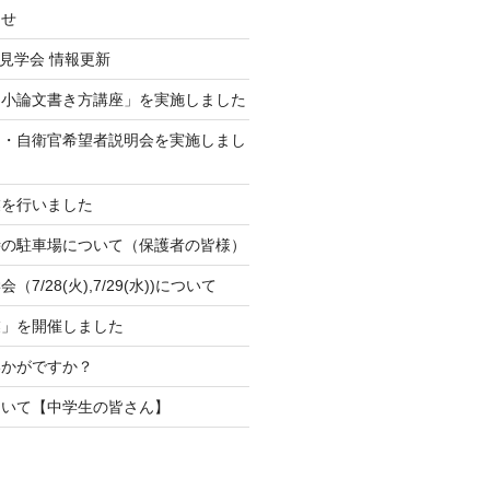
らせ
校見学会 情報更新
「小論文書き方講座」を実施しました
官・自衛官希望者説明会を実施しまし
業を行いました
時の駐車場について（保護者の皆様）
7/28(火),7/29(水))について
業」を開催しました
いかがですか？
ついて【中学生の皆さん】