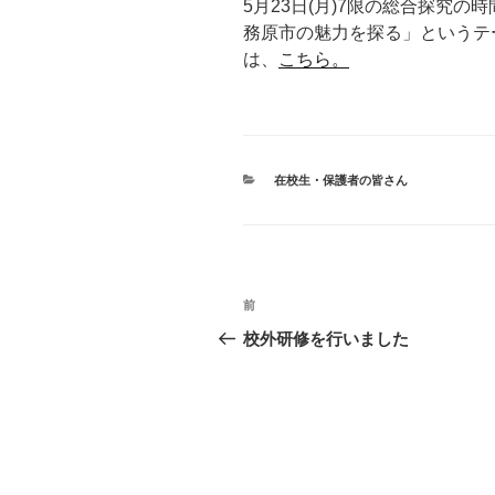
5月23日(月)7限の総合探究の
務原市の魅力を探る」というテ
は、
こちら。
カ
在校生・保護者の皆さん
テ
ゴ
リ
ー
投
前
前
稿
の
校外研修を行いました
投
ナ
稿
ビ
ゲ