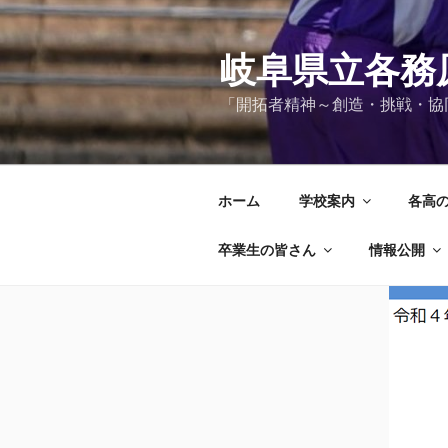
コ
ン
テ
岐阜県立各務
ン
「開拓者精神～創造・挑戦・協
ツ
へ
ス
キ
ホーム
学校案内
各高
ッ
プ
卒業生の皆さん
情報公開