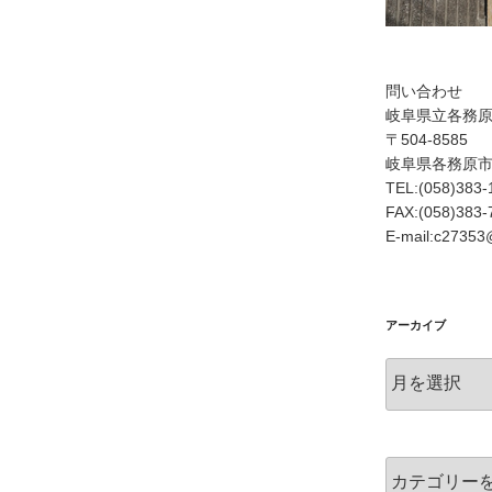
問い合わせ
岐阜県立各務
〒504-8585
岐阜県各務原
TEL:(058)383-
FAX:(058)383-
E-mail:c27353@
アーカイブ
ア
ー
カ
イ
ブ
カ
テ