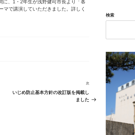
時間に、1・2年生が浅野健司市長より「各
ーマで講演していただきました。詳しく
検索
次
次
の
いじめ防止基本方針の改訂版を掲載し
投
ました
稿