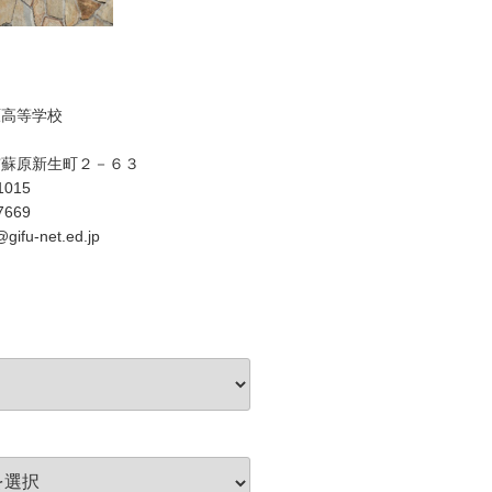
原高等学校
市蘇原新生町２－６３
1015
7669
gifu-net.ed.jp