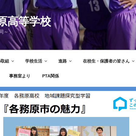
原高等学校
同～」
の取組
学校生活
進路
在校生・保護者の皆さん
事務室より
PTA関係