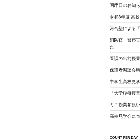
閉庁日のお知
令和8年度 高
河合塾による
消防官・警察
た
看護の出前授
保護者懇談会
中学生高校見学会（
「大学模擬授
ミニ授業参観
高校見学会に
COUNT PER DAY