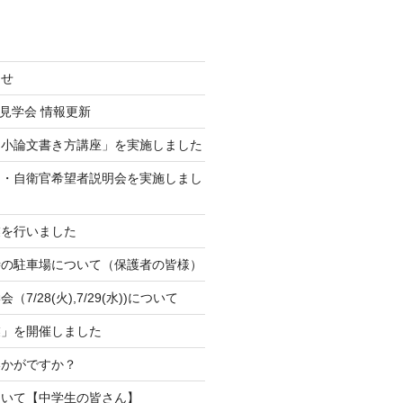
らせ
校見学会 情報更新
「小論文書き方講座」を実施しました
官・自衛官希望者説明会を実施しまし
業を行いました
時の駐車場について（保護者の皆様）
7/28(火),7/29(水))について
業」を開催しました
いかがですか？
ついて【中学生の皆さん】