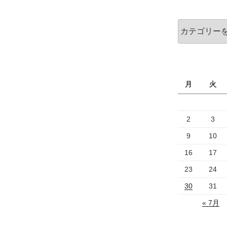
カ
イ
ブ
カ
テ
ゴ
リ
ー
月
火
2
3
9
10
16
17
23
24
30
31
« 7月