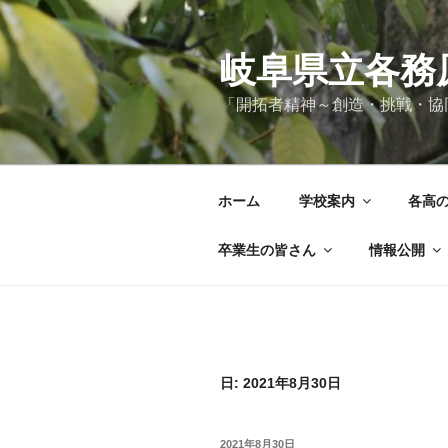
コ
ン
テ
岐阜県立各務
ン
「開拓者精神～創造・挑戦・協
ツ
へ
ス
キ
ホーム
学校案内
各高
ッ
プ
卒業生の皆さん
情報公開
日:
2021年8月30日
投
2021年8月30日