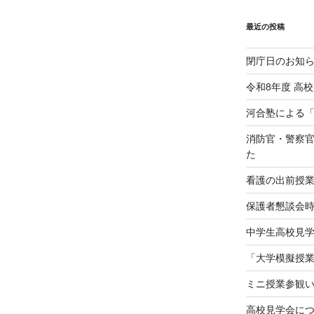
最近の投稿
閉庁日のお知
令和8年度 高
河合塾による
消防官・警察
た
看護の出前授
保護者懇談会
中学生高校見学会（
「大学模擬授
ミニ授業参観
高校見学会に