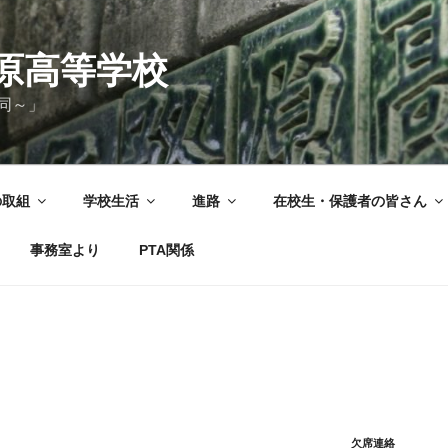
原高等学校
同～」
の取組
学校生活
進路
在校生・保護者の皆さん
事務室より
PTA関係
欠席連絡