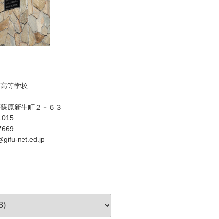
原高等学校
市蘇原新生町２－６３
1015
7669
gifu-net.ed.jp