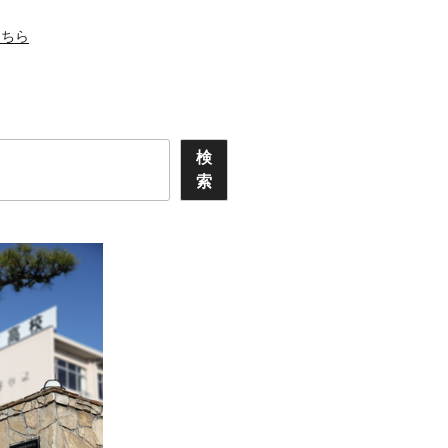
こちら
検
索