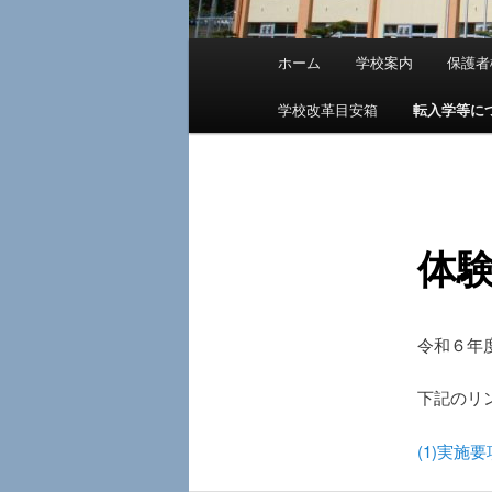
メ
ホーム
学校案内
保護者
メ
イ
ン
学校改革目安箱
転入学等に
イ
メ
ニ
ン
ュ
ー
コ
体
ン
テ
令和６年
ン
下記のリ
ツ
(1)実施要