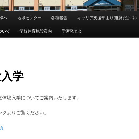
様へ
地域センター
各種報告
キャリア支援部より(進路だより）
ついて
学校体育施設案内
学習発表会
験入学
度体験入学についてご案内いたします。
ンクよりご覧ください。
項