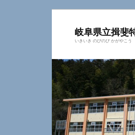
岐阜県立揖斐
いきいき のびのび かがやこう