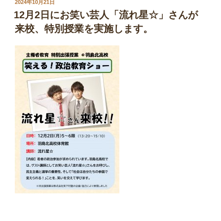
投
2024年10月21日
稿
12月2日にお笑い芸人「流れ星☆」さんが
日:
来校、特別授業を実施します。