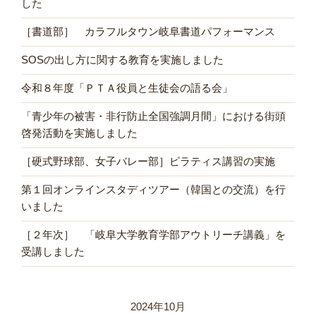
した
［書道部］ カラフルタウン岐阜書道パフォーマンス
SOSの出し方に関する教育を実施しました
令和８年度「ＰＴＡ役員と生徒会の語る会」
「青少年の被害・非行防止全国強調月間」における街頭
啓発活動を実施しました
［硬式野球部、女子バレー部］ピラティス講習の実施
第１回オンラインスタディツアー（韓国との交流）を行
いました
［２年次］ 「岐阜大学教育学部アウトリーチ講義」を
受講しました
2024年10月