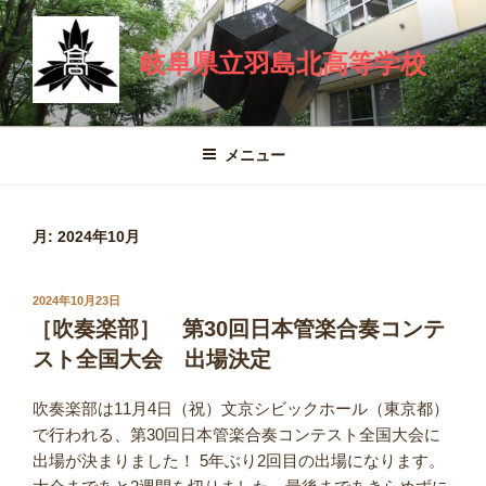
コ
ン
岐阜県立羽島北高等学校
テ
ン
ツ
へ
メニュー
ス
キ
ッ
月:
2024年10月
プ
投
2024年10月23日
稿
［吹奏楽部］ 第30回日本管楽合奏コンテ
日:
スト全国大会 出場決定
吹奏楽部は11月4日（祝）文京シビックホール（東京都）
で行われる、第30回日本管楽合奏コンテスト全国大会に
出場が決まりました！ 5年ぶり2回目の出場になります。