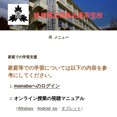
コ
ン
岐阜県立羽島北高等学校
テ
ン
ツ
へ
メニュー
ス
キ
ッ
家庭での学習支援
プ
家庭等での学習については以下の内容を参
考にしてください。
manabaへのログイン
オンライン授業の視聴マニュアル
（
Windows
・
Android_ios
・
タブレット
）