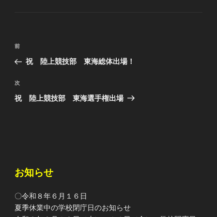
テ
ゴ
リ
ー
投
前
前
稿
の
祝 陸上競技部 東海総体出場！
ナ
投
ビ
稿
次
次
ゲ
の
祝 陸上競技部 東海選手権出場
投
ー
稿
シ
ョ
ン
お知らせ
〇令和８年６月１６日
夏季休業中の学校閉庁日のお知らせ