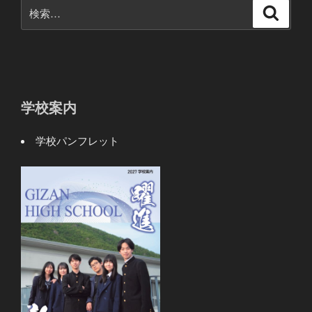
検
検
索
索:
学校案内
学校パンフレット