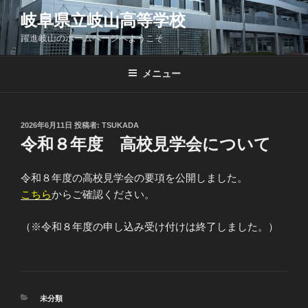
コ
岐阜県立岐山高等学校
ン
躍進岐山のホームページへようこそ
テ
ン
ツ
メニュー
へ
ス
キ
投
2026年6月11日
投稿者:
TSUKADA
稿
ッ
令和８年度 高校見学会について
日:
プ
令和８年度の高校見学会の要項を公開しました。
こちら
からご確認ください。
（※令和８年度の申し込み受け付けは終了しました。）
カ
未分類