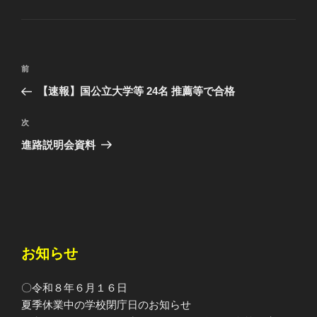
テ
ゴ
リ
ー
投
前
前
稿
の
【速報】国公立大学等 24名 推薦等で合格
ナ
投
ビ
稿
次
次
ゲ
の
進路説明会資料
投
ー
稿
シ
ョ
ン
お知らせ
〇令和８年６月１６日
夏季休業中の学校閉庁日のお知らせ