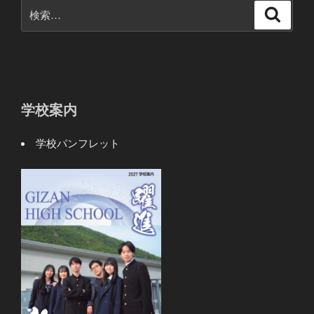
検
検
索
索:
学校案内
学校パンフレット