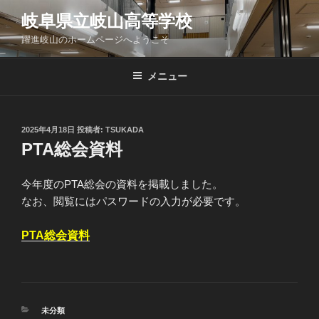
コ
岐阜県立岐山高等学校
ン
躍進岐山のホームページへようこそ
テ
ン
ツ
メニュー
へ
ス
キ
投
2025年4月18日
投稿者:
TSUKADA
稿
ッ
PTA総会資料
日:
プ
今年度のPTA総会の資料を掲載しました。
なお、閲覧にはパスワードの入力が必要です。
PTA総会資料
カ
未分類