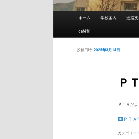
メ
ホーム
学校案内
進路支
メ
イ
ン
café和
イ
メ
ニ
ン
投稿日時:
2025年3月14日
ュ
ー
コ
Ｐ
ン
テ
ＰＴＡだよ
ン
ＰＴＡ
ツ
カテゴリー: