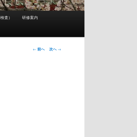
考検査）
研修案内
投
←
前へ
次へ
→
稿
ナ
ビ
ゲ
ー
シ
ョ
ン