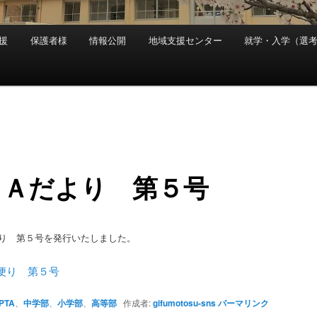
援
保護者様
情報公開
地域支援センター
就学・入学（選
ＴＡだより 第５号
り 第５号を発行いたしました。
便り 第５号
PTA
、
中学部
、
小学部
、
高等部
作成者:
gifumotosu-sns
パーマリンク