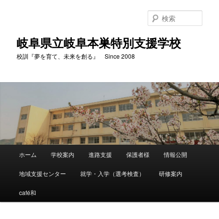
検
索
岐阜県立岐阜本巣特別支援学校
校訓『夢を育て、未来を創る』 Since 2008
メ
ホーム
学校案内
進路支援
保護者様
情報公開
メ
イ
ン
地域支援センター
就学・入学（選考検査）
研修案内
イ
メ
ニ
café和
ン
ュ
ー
コ