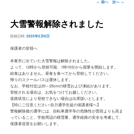
投
←
前へ
次へ
→
稿
ン
ナ
ビ
大雪警報解除されました
テ
ゲ
ー
投稿日時:
2025年2月6日
ン
シ
ョ
保護者の皆様へ
ツ
ン
本巣市に出ていた大雪警報は解除されました。
へ
よって、12時から登校可能、1時10分から授業を開始します。
給食はありません。昼食を食べてから登校してください。
移
帰りのスクールバスは運休します。
なお、学校付近は20～25cmの積雪および凍結があります。
動
登校される場合は、お気をつけてお越しください。
道路状況により登校できない場合は出席扱いとします。
【特にご注意ください:自力通学生徒の保護者様へ】
警報解除後の通学には、自転車通学等の危険性が普段よりも高ま
っていること、学校周辺の積雪量、通学経路の安全を考慮して、
保護者送迎をお願いします。