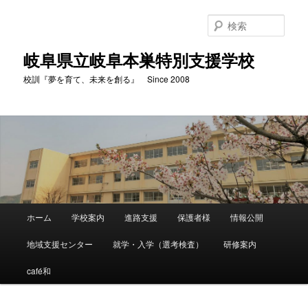
検
索
岐阜県立岐阜本巣特別支援学校
校訓『夢を育て、未来を創る』 Since 2008
メ
ホーム
学校案内
進路支援
保護者様
情報公開
メ
イ
ン
地域支援センター
就学・入学（選考検査）
研修案内
イ
メ
ニ
café和
ン
ュ
ー
コ