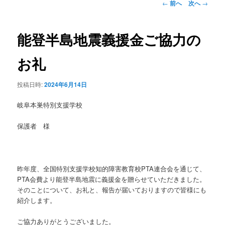
投
←
前へ
次へ
→
稿
ン
ナ
ビ
能登半島地震義援金ご協力の
テ
ゲ
ー
お礼
ン
シ
ョ
投稿日時:
2024年6月14日
ツ
ン
岐阜本巣特別支援学校
へ
保護者 様
移
動
昨年度、全国特別支援学校知的障害教育校PTA連合会を通じて、
PTA会費より能登半島地震に義援金を贈らせていただきました。
そのことについて、お礼と、報告が届いておりますので皆様にも
紹介します。
ご協力ありがとうございました。