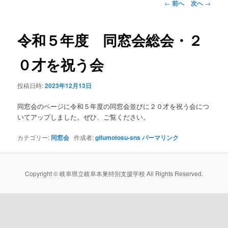
投
←
前へ
次へ
→
稿
ン
ナ
ビ
令和５年度 同窓会総会・２
テ
ゲ
ー
０才を祝う会
ン
シ
ョ
投稿日時:
2023年12月13日
ツ
ン
同窓会のページに令和５年度の同窓会並びに２０才を祝う会につ
へ
いてアップしました。ぜひ、ご覧ください。
移
カテゴリー:
同窓会
作成者:
gifumotosu-sns
パーマリンク
動
Copyright © 岐阜県立岐阜本巣特別支援学校 All Rights Reserved.