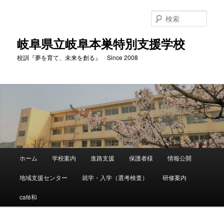
検
索
岐阜県立岐阜本巣特別支援学校
校訓『夢を育て、未来を創る』 Since 2008
メ
ホーム
学校案内
進路支援
保護者様
情報公開
メ
イ
ン
地域支援センター
就学・入学（選考検査）
研修案内
イ
メ
ニ
café和
ン
ュ
ー
コ