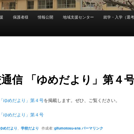
援
保護者様
情報公開
地域支援センター
就学・入学（選
校通信 「ゆめだより」第４
 「ゆめだより」第４号
を掲載します。ぜひ、ご覧ください。
 「ゆめだより」第４号
ゆめだより
、
学校だより
作成者:
gifumotosu-sns
パーマリンク