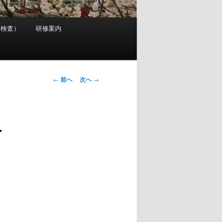
考検査）
研修案内
投
←
前へ
次へ
→
稿
ナ
ビ
号
ゲ
ー
シ
ョ
ン