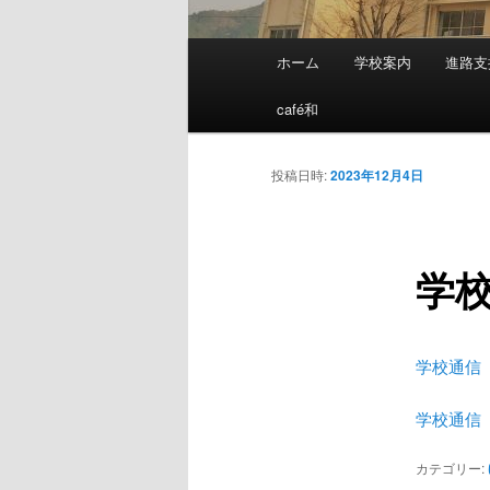
メ
ホーム
学校案内
進路支
メ
イ
ン
café和
イ
メ
ニ
ン
投稿日時:
2023年12月4日
ュ
ー
コ
学
ン
テ
学校通信
ン
学校通信
ツ
カテゴリー: