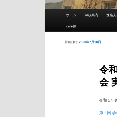
メ
ホーム
学校案内
進路支
メ
イ
ン
café和
イ
メ
ニ
ン
投稿日時:
2023年7月18日
ュ
ー
コ
令
ン
会 
テ
ン
令和５年
ツ
第１回 