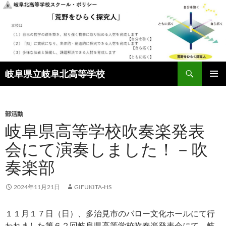
検
岐阜県立岐阜北高等学校
索
コ
メインメ
ン
ニュー
テ
ン
部活動
ツ
岐阜県高等学校吹奏楽発表
へ
会にて演奏しました！－吹
ス
キ
奏楽部
ッ
プ
2024年11月21日
GIFUKITA-HS
１１月１７日（日）、多治見市のバロー文化ホールにて行
われました第６２回岐阜県高等学校吹奏楽発表会にて、岐