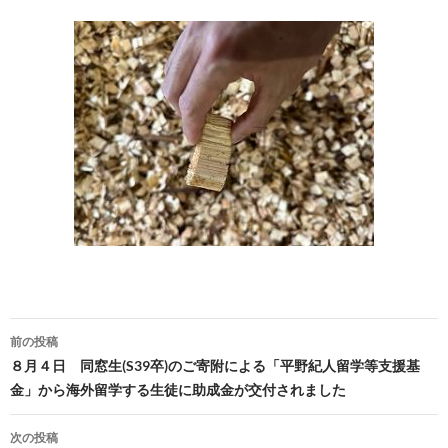
投
前の投稿
稿
８月４日 同窓生(S39卒)のご寄附による「平野紀人留学等支援基
金」から海外留学する生徒に助成金が交付されました
ナ
ビ
次の投稿