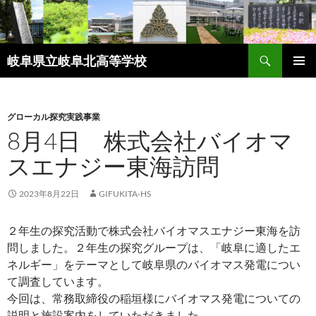
検
岐阜県立岐阜北高等学校
索
コ
メインメ
ン
ニュー
テ
ン
グローカル探究実践事業
ツ
8月4日 株式会社バイオマ
へ
スエナジー東海訪問
ス
キ
ッ
2023年8月22日
GIFUKITA-HS
プ
２年生の探究活動で株式会社バイオマスエナジー東海を訪
問しました。２年生の探究グループは、「岐阜に適したエ
ネルギー」をテーマとして岐阜県のバイオマス発電につい
て調査しています。
今回は、常務取締役の稲垣様にバイオマス発電についての
説明と施設案内をしていただきました。