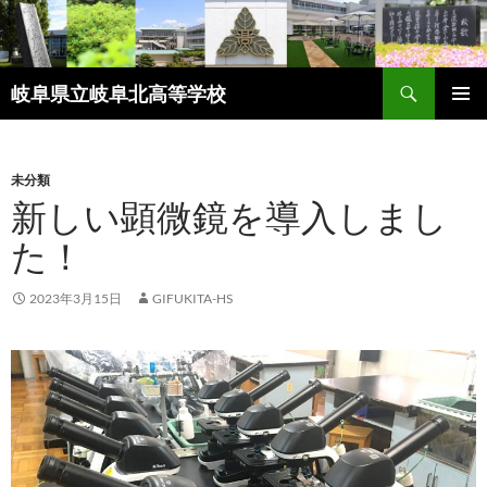
検
岐阜県立岐阜北高等学校
索
コ
メインメ
ン
ニュー
テ
ン
未分類
ツ
新しい顕微鏡を導入しまし
へ
た！
ス
キ
ッ
2023年3月15日
GIFUKITA-HS
プ