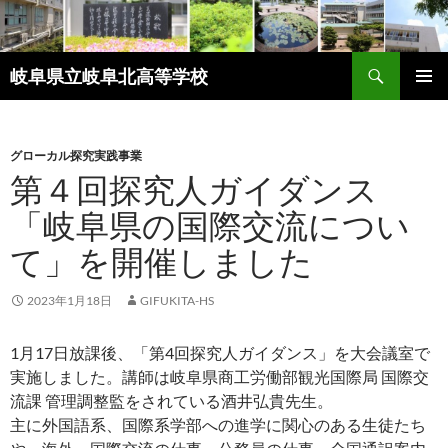
検
岐阜県立岐阜北高等学校
索
コ
メインメ
ン
ニュー
テ
ン
グローカル探究実践事業
ツ
第４回探究人ガイダンス
へ
「岐阜県の国際交流につい
ス
キ
て」を開催しました
ッ
プ
2023年1月18日
GIFUKITA-HS
1月17日放課後、「第4回探究人ガイダンス」を大会議室で
実施しました。講師は岐阜県商工労働部観光国際局 国際交
流課 管理調整監をされている酒井弘貴先生。
主に外国語系、国際系学部への進学に関心のある生徒たち