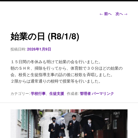
ン
投
←
前へ
次へ
→
稿
ナ
テ
ビ
始業の日 (R8/1/8)
ゲ
ン
ー
投稿日時:
2026年1月9日
シ
ツ
ョ
１５日間の冬休みも明けて始業の会を行いました。
ン
へ
朝のＳＨＲ、掃除を行ってから、体育館で３０分ほどの始業の
会。校長と生徒指導主事の話の後に校歌を斉唱しました。
移
２限からは通常通りの校時で授業等を行いました。
動
カテゴリー:
学校行事
、
生徒支援
作成者:
管理者
パーマリンク