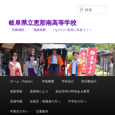
検
索
岐阜県立恵那南高等学校
「百錬成鉄」・「温故知新」 ～なりたい自分に出会う！～
メ
ホーム（Topics）
学校概要
学科紹介
部活動紹介
メ
イ
ン
進路実績
恵那南だより
総合学科の特色ある教育
イ
メ
ニ
浪漫学園
在校生・保護者の方へ
中学生の方へ
ン
ュ
ー
卒業生の方へ
交通案内
コ