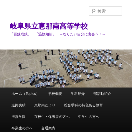
検
索
岐阜県立恵那南高等学校
「百錬成鉄」・「温故知新」 ～なりたい自分に出会う！～
メ
ホーム（Topics）
学校概要
学科紹介
部活動紹介
メ
イ
ン
進路実績
恵那南だより
総合学科の特色ある教育
イ
メ
ニ
浪漫学園
在校生・保護者の方へ
中学生の方へ
ン
ュ
ー
卒業生の方へ
交通案内
コ