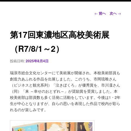
ン
投
←
前へ
次へ
→
稿
ナ
テ
ビ
第17回東濃地区高校美術展
ゲ
ン
ー
（R7/8/1～2）
シ
ツ
ョ
投稿日時:
2025年8月4日
ン
へ
瑞浪市総合文化センターにて美術展が開催され、本校美術部員も
移
創造力あふれる作品を出展しました。このうち、市岡琉唯さん
（ビジネスと観光系列）「泣きぼくろ」が優秀賞を、市川凜さん
動
（同）「来 ～幸せのおとずれ～」が奨励賞を受賞しました。本
校美術部は部員数も多く活発に活動をしています。今後は1・2年
生が中心となりますが、自らの思いを表現した作品で校内が彩ら
れるのが楽しみです。