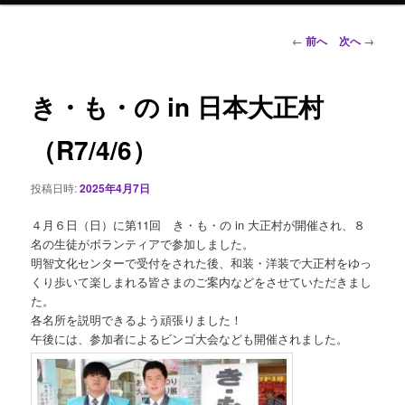
ン
投
←
前へ
次へ
→
稿
ナ
テ
ビ
き・も・の in 日本大正村
ゲ
ン
ー
（R7/4/6）
シ
ツ
ョ
投稿日時:
2025年4月7日
ン
へ
４月６日（日）に第11回 き・も・の in 大正村が開催され、８
移
名の生徒がボランティアで参加しました。
明智文化センターで受付をされた後、和装・洋装で大正村をゆっ
動
くり歩いて楽しまれる皆さまのご案内などをさせていただきまし
た。
各名所を説明できるよう頑張りました！
午後には、参加者によるビンゴ大会なども開催されました。