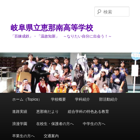
検
索
岐阜県立恵那南高等学校
「百錬成鉄」・「温故知新」 ～なりたい自分に出会う！～
メ
ホーム（Topics）
学校概要
学科紹介
部活動紹介
メ
イ
ン
進路実績
恵那南だより
総合学科の特色ある教育
イ
メ
ニ
浪漫学園
在校生・保護者の方へ
中学生の方へ
ン
ュ
ー
卒業生の方へ
交通案内
コ