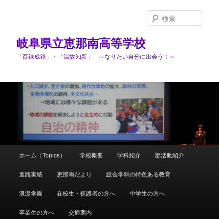
検
索
岐阜県立恵那南高等学校
「百錬成鉄」・「温故知新」 ～なりたい自分に出会う！～
メ
ホーム（Topics）
学校概要
学科紹介
部活動紹介
メ
イ
ン
進路実績
恵那南だより
総合学科の特色ある教育
イ
メ
ニ
浪漫学園
在校生・保護者の方へ
中学生の方へ
ン
ュ
ー
卒業生の方へ
交通案内
コ