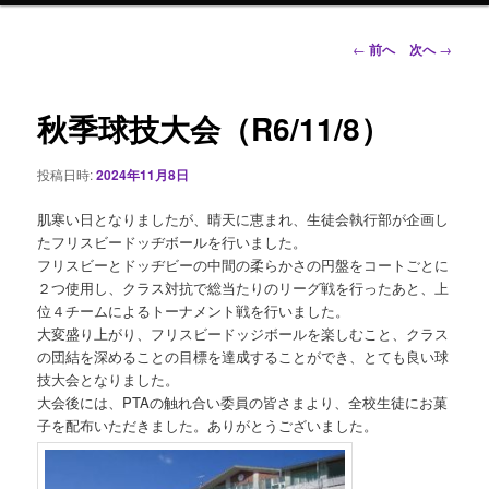
ン
投
←
前へ
次へ
→
稿
ナ
テ
ビ
秋季球技大会（R6/11/8）
ゲ
ン
ー
投稿日時:
2024年11月8日
シ
ツ
ョ
肌寒い日となりましたが、晴天に恵まれ、生徒会執行部が企画し
ン
へ
たフリスビードッヂボールを行いました。
フリスビーとドッヂビーの中間の柔らかさの円盤をコートごとに
移
２つ使用し、クラス対抗で総当たりのリーグ戦を行ったあと、上
位４チームによるトーナメント戦を行いました。
動
大変盛り上がり、フリスビードッジボールを楽しむこと、クラス
の団結を深めることの目標を達成することができ、とても良い球
技大会となりました。
大会後には、PTAの触れ合い委員の皆さまより、全校生徒にお菓
子を配布いただきました。ありがとうございました。